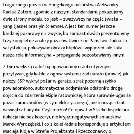
tragicznego pożaru w Hong-kongu autorstwa Aleksandry
Radlak. Zatem, zgodnie z naszymi standardami, pokazujemy
dwie strony medalu, to jest – zważywszy na część świata –
yang (jasne) oraz yin (ciemne). A jest ten numer jeszcze
bardziej pożarowy niż zwykle, bo zamiast dwóch prezentujemy
trzy kompletne analizy pożarów. Uwierzcie Państwo, żadna to
satysfakcja, pokazywać obrazy błędów i wypaczeń, ale taka
nasza rola informacyjna – propagandę pozostawiamy innym.
Z tym większą radością opowiadamy o autentycznym
pozytywie, gdy każde z ogniw systemu zadziałało (prawie) jak
należy: SSP wykrył pożar w garażu, straż pożarną szybko
powiadomiono, automatyczne oddymianie odsłoniło drogę
dojścia do zdarzenia ekipie ratowniczej, która sprawnie ugasiła
pożar samochodów (w tym elektrycznego), nie mnożąc strat
wewnątrz budynku. Czyli można! Co opisał w Strefie Inspektora
(lokacja nie bez kozery), nie kryjąc negatywnych smaczków,
Marek Wyrozębski. I co z kolei ładnie koresponduje z artykułem
Macieja Klója w Strefie Projektanta i Rzeczoznawcy o