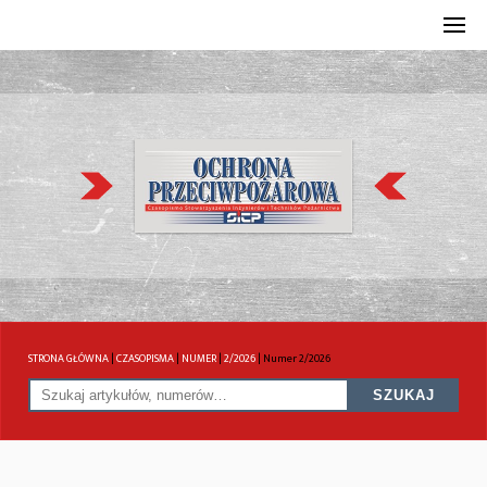
STRONA GŁÓWNA
|
CZASOPISMA
|
NUMER
|
2/2026
|
Numer 2/2026
SZUKAJ