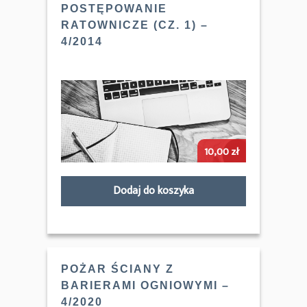
POSTĘPOWANIE
RATOWNICZE (CZ. 1) –
4/2014
10,00
zł
Dodaj do koszyka
POŻAR ŚCIANY Z
BARIERAMI OGNIOWYMI –
4/2020