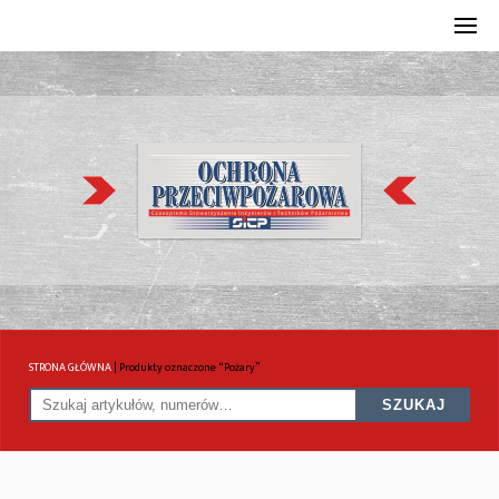
STRONA GŁÓWNA
|
Produkty oznaczone “Pożary”
SZUKAJ