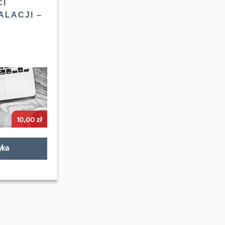
CI
ALACJI –
10,00
zł
yka