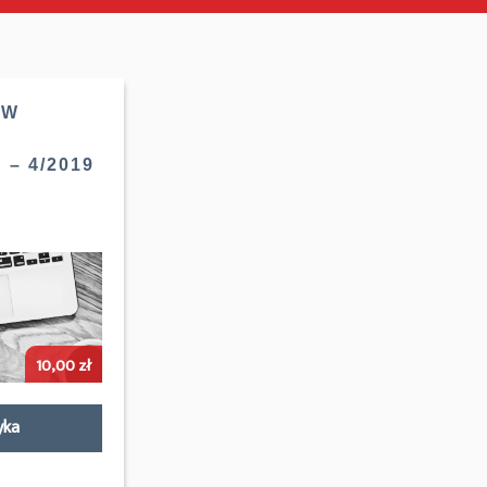
 W
– 4/2019
10,00
zł
yka