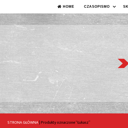
HOME
CZASOPISMO
S
STRONA GŁÓWNA
|
Produkty oznaczone “Łukasz”