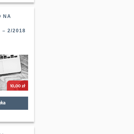
 NA
– 2/2018
10,00
zł
yka