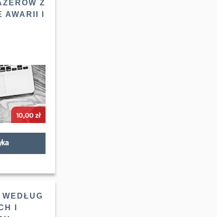
AŻERÓW Z
 AWARII I
10,00
zł
yka
I WEDŁUG
CH I