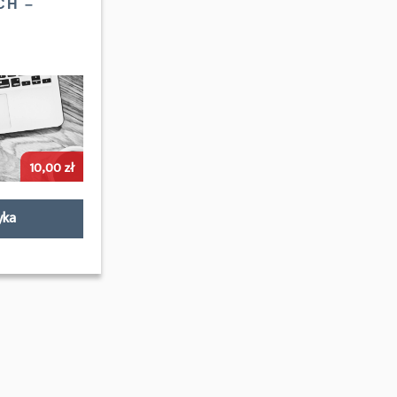
CH –
10,00
zł
yka