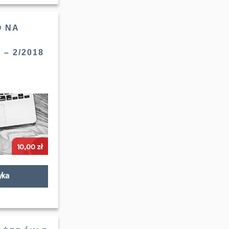
 NA
– 2/2018
10,00
zł
yka