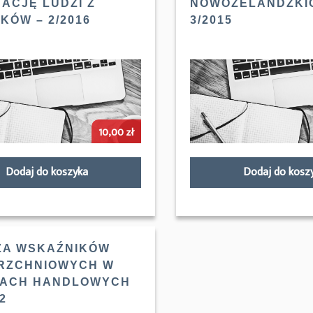
ACJĘ LUDZI Z
NOWOZELANDZKI
KÓW – 2/2016
3/2015
10,00
zł
Dodaj do koszyka
Dodaj do kosz
ZA WSKAŹNIKÓW
RZCHNIOWYCH W
ACH HANDLOWYCH
12