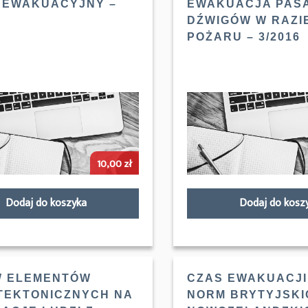
 EWAKUACYJNY –
EWAKUACJA PAS
DŹWIGÓW W RAZIE
POŻARU – 3/2016
10,00
zł
Dodaj do koszyka
Dodaj do kosz
 ELEMENTÓW
CZAS EWAKUACJ
TEKTONICZNYCH NA
NORM BRYTYJSKI