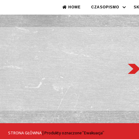
HOME
CZASOPISMO
S
STRONA GŁÓWNA
|
Produkty oznaczone “Ewakuacja”