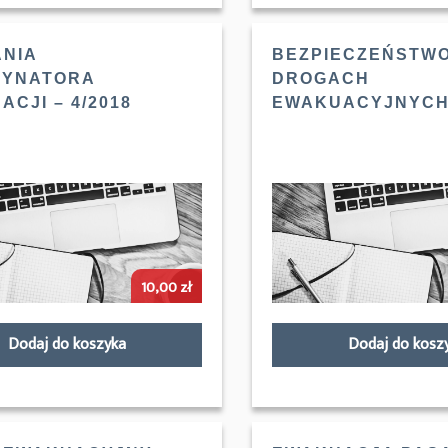
ANIA
BEZPIECZEŃSTWO
YNATORA
DROGACH
CJI – 4/2018
EWAKUACYJNYCH 
10,00
zł
Dodaj do koszyka
Dodaj do kosz