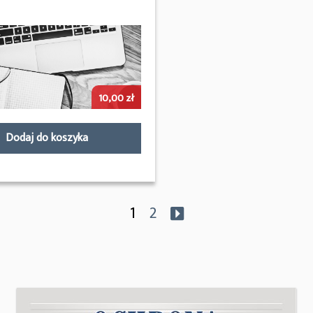
10,00
zł
Dodaj do koszyka
1
2