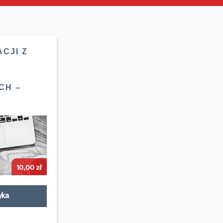
CJI Z
CH –
10,00
zł
yka