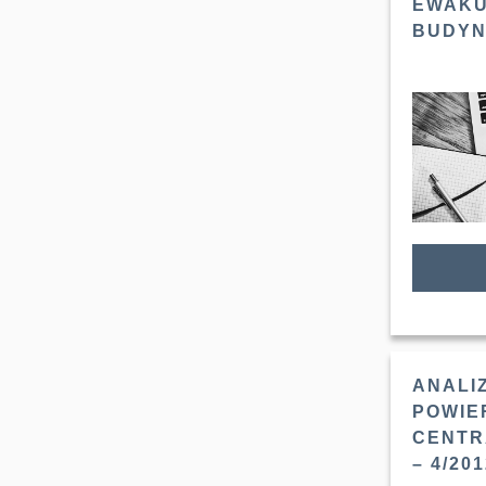
EWAKU
BUDYN
ANALI
POWIE
CENTR
– 4/20