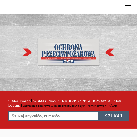
STRONA GŁÓWNA
|
ARTYKUŁY
|
ZAGADNIENIA
|
BEZPIECZEŃSTWO POŻAROWE OBIEKTÓW
(OGÓLNE)
|
Zagrożenia pożarowe w czasie prac budowlanych i remontowych – 4/2016
SZUKAJ