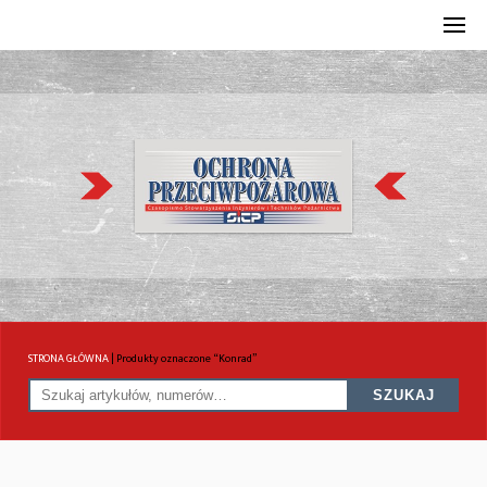
STRONA GŁÓWNA
|
Produkty oznaczone “Konrad”
SZUKAJ