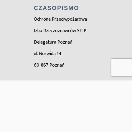
CZASOPISMO
Ochrona Przeciwpożarowa
Izba Rzeczoznawców SITP
Delegatura Poznań
ul. Norwida 14
60-867 Poznań
ZOBACZ TAKŻE
Zarząd główny SITP
Ośrodek certyfikacji SITP
Oddział Wielkopolski SITP
© 2025 OCHRONA PRZECIWPOŻAROWA