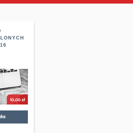
O
PLONYCH
16
10,00
zł
yka