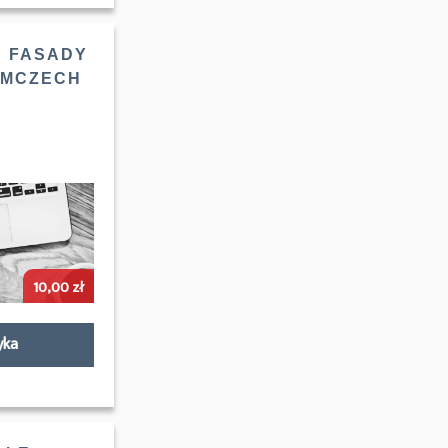
E FASADY
EMCZECH
10,00
zł
yka