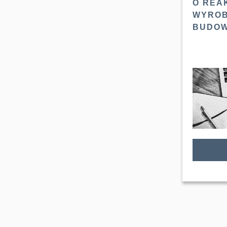
O REA
WYROB
BUDOW