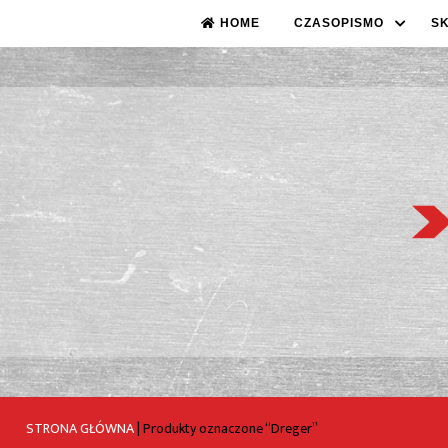
HOME
CZASOPISMO
S
STRONA GŁÓWNA
|
Produkty oznaczone “Dreger”