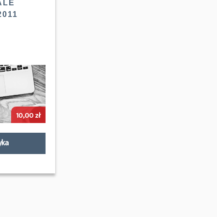
ALE
2011
10,00
zł
yka