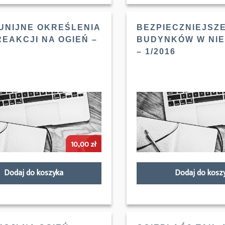
UNIJNE OKREŚLENIA
BEZPIECZNIEJSZ
REAKCJI NA OGIEŃ –
BUDYNKÓW W NI
– 1/2016
10,00
zł
Dodaj do koszyka
Dodaj do kosz