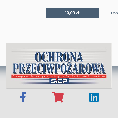
10,00
zł
Doda