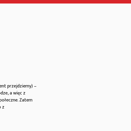
B
ent przejdziemy) –
dze, a więc z
̇ społeczne. Zatem
b z