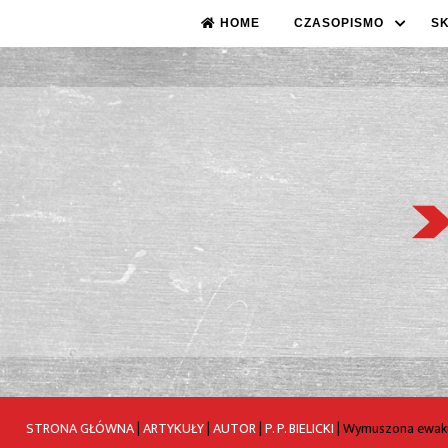
HOME
CZASOPISMO
S
STRONA GŁÓWNA
|
ARTYKUŁY
|
AUTOR
|
P. P. BIELICKI
|
Wymuszona ewaku