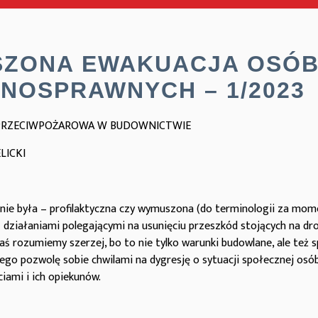
ZONA EWAKUACJA OSÓ
ŁNOSPRAWNYCH – 1/2023
 PRZECIWPOŻAROWA W BUDOWNICTWIE
ELICKI
 nie była – profilaktyczna czy wymuszona (do terminologii za mom
 z działaniami polegającymi na usunięciu przeszkód stojących na dro
̨ zaś rozumiemy szerzej, bo to nie tylko warunki budowlane, ale tez
ego pozwolę sobie chwilami na dygresję o sytuacji społecznej osó
iami i ich opiekunów.