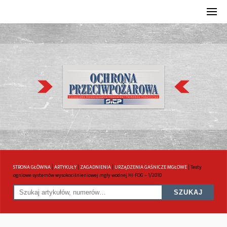
STRONA GŁÓWNA
|
ARTYKUŁY
|
ZAGADNIENIA
|
URZĄDZENIA GAŚNICZE MGŁOWE
|
Testy
ogniowe systemów wysokociśnieniowej mgły wodnej HI-FOG – 1/2010
SZUKAJ