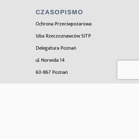
CZASOPISMO
Ochrona Przeciwpożarowa
Izba Rzeczoznawców SITP
Delegatura Poznań
ul. Norwida 14
60-867 Poznań
ZOBACZ TAKŻE
Zarząd główny SITP
Ośrodek certyfikacji SITP
Oddział Wielkopolski SITP
© 2025 OCHRONA PRZECIWPOŻAROWA