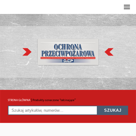
STRONA GŁÓWNA
|
Produkty oznaczone “odcinające”
SZUKAJ