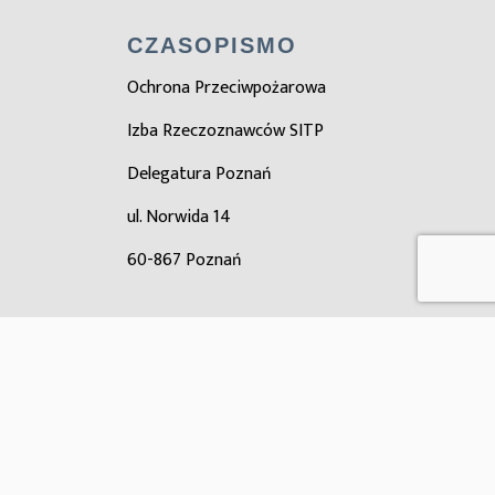
CZASOPISMO
Ochrona Przeciwpożarowa
Izba Rzeczoznawców SITP
Delegatura Poznań
ul. Norwida 14
60-867 Poznań
ZOBACZ TAKŻE
Zarząd główny SITP
Ośrodek certyfikacji SITP
Oddział Wielkopolski SITP