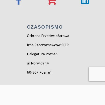
CZASOPISMO
Ochrona Przeciwpożarowa
Izba Rzeczoznawców SITP
Delegatura Poznań
ul. Norwida 14
60-867 Poznań
ZOBACZ TAKŻE
Zarząd główny SITP
Ośrodek certyfikacji SITP