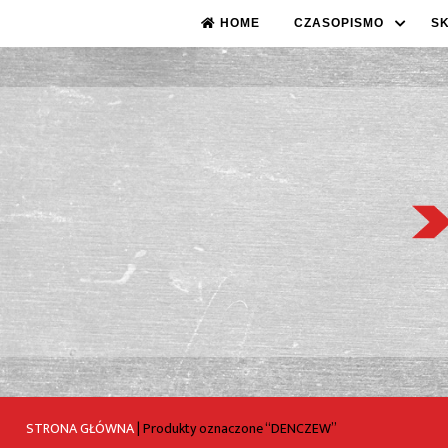
HOME
CZASOPISMO
S
STRONA GŁÓWNA
|
Produkty oznaczone “DENCZEW”