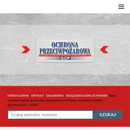
STRONA GŁÓWNA
|
ARTYKUŁY
|
ZAGADNIENIA
|
URZĄDZENIA GAŚNICZE PIANOWE
|
Stałe
urządzenia gaśnicze pianowe: projektowanie, instalacja i dozowanie środków
pianotwórczych – 3/2011
SZUKAJ