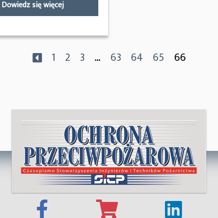
Dowiedz się więcej
1
2
3
…
63
64
65
66