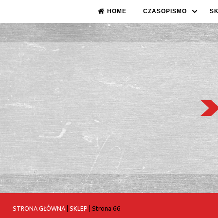
HOME
CZASOPISMO
S
STRONA GŁÓWNA
|
SKLEP
|
Strona 66