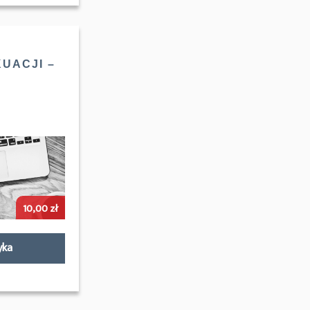
UACJI –
10,00
zł
yka