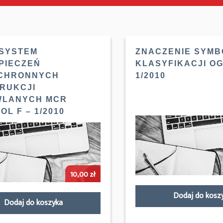
 SYSTEM
ZNACZENIE SYMB
PIECZEŃ
KLASYFIKACJI OG
CHRONNYCH
1/2010
RUKCJI
LANYCH MCR
L F – 1/2010
10,00
zł
Dodaj do kosz
Dodaj do koszyka