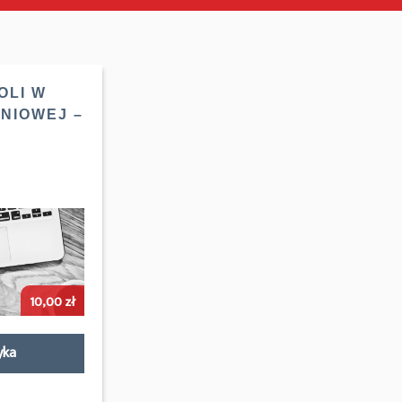
OLI W
NIOWEJ –
10,00
zł
yka