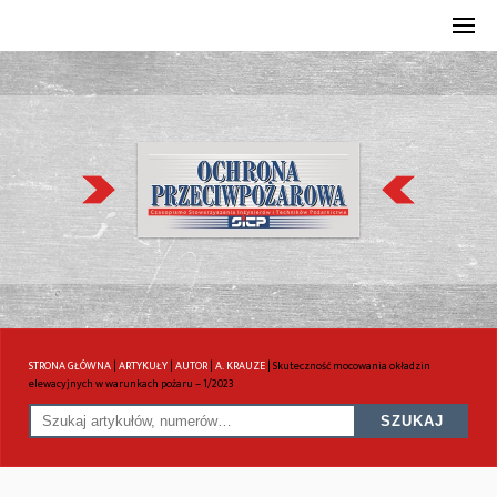
STRONA GŁÓWNA
|
ARTYKUŁY
|
AUTOR
|
A. KRAUZE
|
Skuteczność mocowania okładzin
elewacyjnych w warunkach pożaru – 1/2023
SZUKAJ