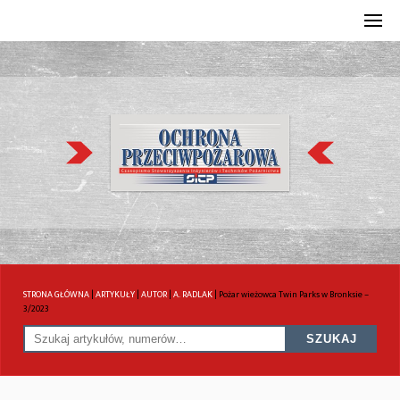
STRONA GŁÓWNA
|
ARTYKUŁY
|
AUTOR
|
A. RADLAK
|
Pożar wieżowca Twin Parks w Bronksie –
3/2023
SZUKAJ