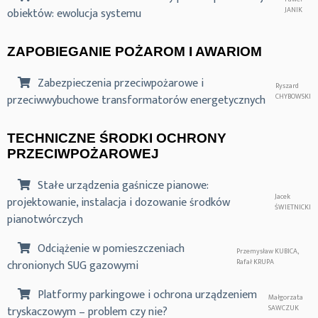
obiektów: ewolucja systemu
JANIK
ZAPOBIEGANIE POŻAROM I AWARIOM
Zabezpieczenia przeciwpożarowe i
Ryszard
przeciwwybuchowe transformatorów energetycznych
CHYBOWSKI
TECHNICZNE ŚRODKI OCHRONY
PRZECIWPOŻAROWEJ
Stałe urządzenia gaśnicze pianowe:
Jacek
projektowanie, instalacja i dozowanie środków
ŚWIETNICKI
pianotwórczych
Odciążenie w pomieszczeniach
Przemysław KUBICA,
chronionych SUG gazowymi
Rafał KRUPA
Platformy parkingowe i ochrona urządzeniem
Małgorzata
tryskaczowym – problem czy nie?
SAWCZUK