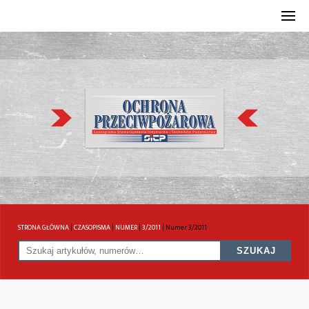
STRONA GŁÓWNA
|
CZASOPISMA
|
NUMER
|
3/2011
|
Numer 3/2011
SZUKAJ