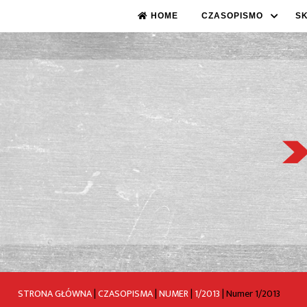
HOME
CZASOPISMO
S
STRONA GŁÓWNA
|
CZASOPISMA
|
NUMER
|
1/2013
|
Numer 1/2013