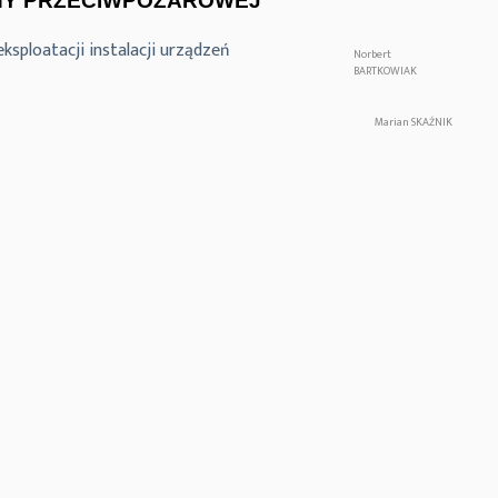
NY PRZECIWPOŻAROWEJ
ksploatacji instalacji urządzeń
Norbert
BARTKOWIAK
Marian SKAŹNIK