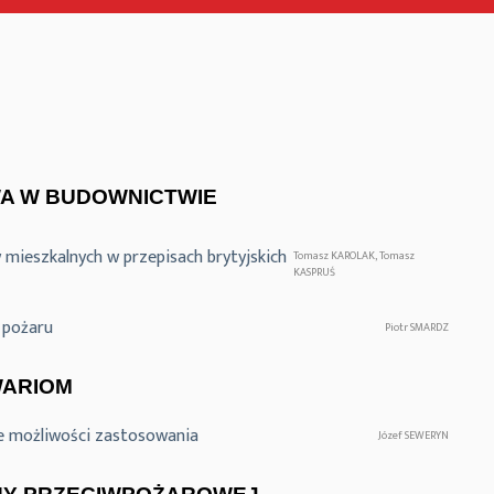
A W BUDOWNICTWIE
ieszkalnych w przepisach brytyjskich
Tomasz KAROLAK, Tomasz
KASPRUŚ
 pożaru
Piotr SMARDZ
WARIOM
e możliwości zastosowania
Józef SEWERYN