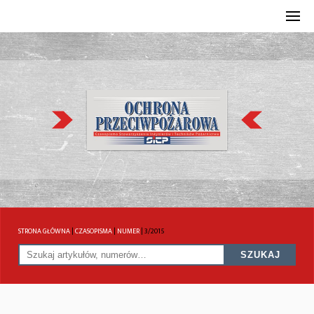
STRONA GŁÓWNA
|
CZASOPISMA
|
NUMER
|
3/2015
SZUKAJ