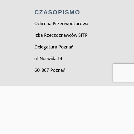
CZASOPISMO
Ochrona Przeciwpożarowa
Izba Rzeczoznawców SITP
Delegatura Poznań
ul. Norwida 14
60-867 Poznań
ZOBACZ TAKŻE
Zarząd główny SITP
Ośrodek certyfikacji SITP
Oddział Wielkopolski SITP