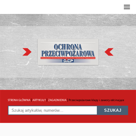
STRONA GŁÓWNA
|
ARTYKUŁY
|
ZAGADNIENIA
|
Przeciwpożarowe klapy i zawory odcinające
SZUKAJ