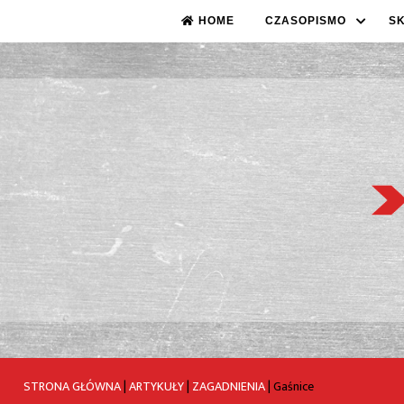
HOME
CZASOPISMO
S
STRONA GŁÓWNA
|
ARTYKUŁY
|
ZAGADNIENIA
|
Gaśnice