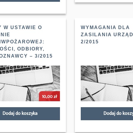
Y W USTAWIE O
WYMAGANIA DLA
NIE
ZASILANIA URZĄD
IWPOŻAROWEJ:
2/2015
OŚCI, ODBIORY,
OZNAWCY – 3/2015
10,00
zł
Dodaj do koszyka
Dodaj do kosz