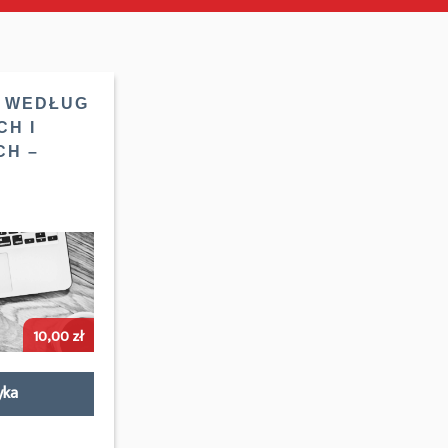
I WEDŁUG
CH I
CH –
10,00
zł
yka