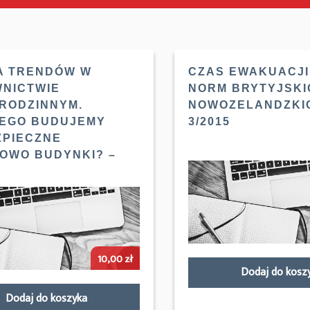
A TRENDÓW W
CZAS EWAKUACJ
NICTWIE
NORM BRYTYJSKI
RODZINNYM.
NOWOZELANDZKI
EGO BUDUJEMY
3/2015
ZPIECZNE
OWO BUDYNKI? –
10,00
zł
Dodaj do kosz
Dodaj do koszyka