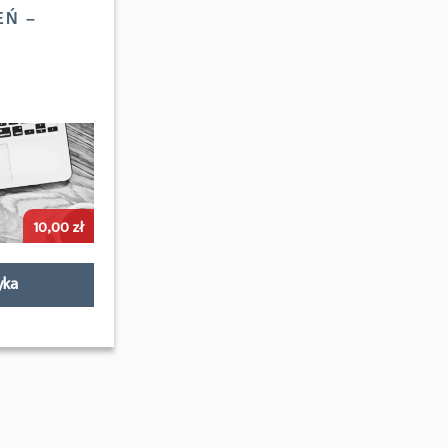
EŃ –
10,00
zł
yka