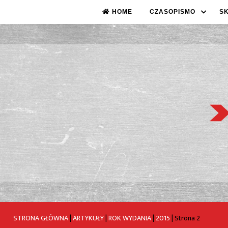
HOME
CZASOPISMO
S
STRONA GŁÓWNA
|
ARTYKUŁY
|
ROK WYDANIA
|
2015
|
Strona 2