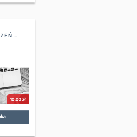
ZEŃ –
10,00
zł
yka