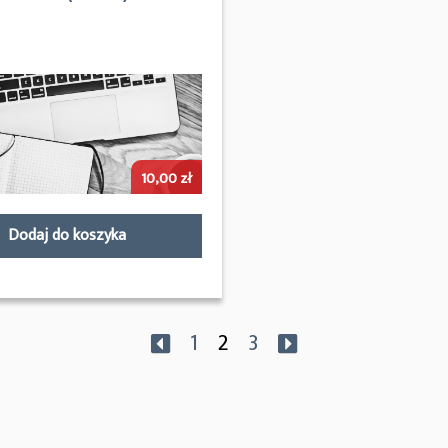
10,00
zł
Dodaj do koszyka
1
2
3