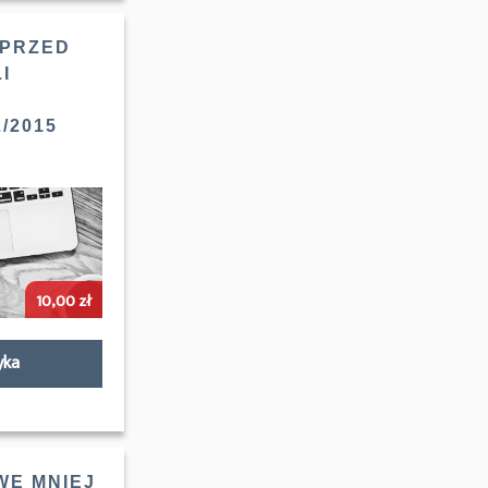
 PRZED
I
/2015
10,00
zł
yka
E MNIEJ