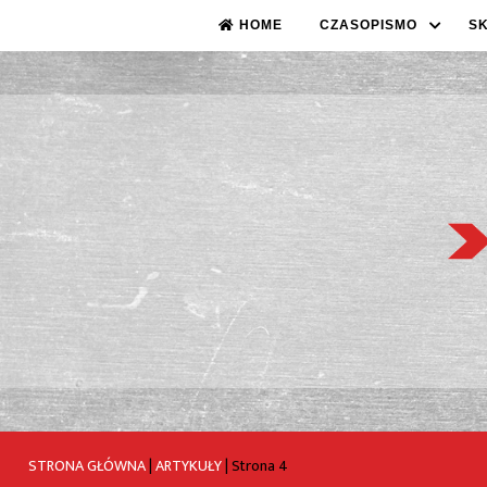
HOME
CZASOPISMO
S
STRONA GŁÓWNA
|
ARTYKUŁY
|
Strona 4