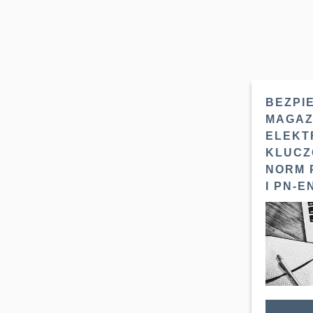
BEZPI
MAGAZ
ELEKT
KLUCZ
NORM P
I PN-E