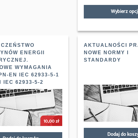
Wybierz opcj
ECZEŃSTWO
AKTUALNOŚCI PR
YNÓW ENERGII
NOWE NORMY I
RYCZNEJ.
STANDARDY
OWE WYMAGANIA
N-EN IEC 62933-5-1
N IEC 62933-5-2
10,00
zł
Dodaj do kosz