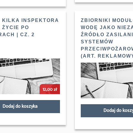
 KILKA INSPEKTORA
ZBIORNIKI MODU
 ŻYCIE PO
WODĘ JAKO NIE
ACH | CZ. 2
ŹRÓDŁO ZASILAN
SYSTEMÓW
PRZECIWPOŻARO
(ART. REKLAMOW
12,00
zł
Dodaj do koszyka
Dodaj do kosz