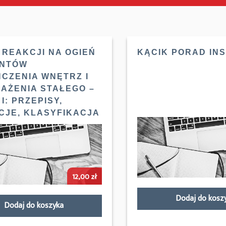
 REAKCJI NA OGIEŃ
KĄCIK PORAD IN
ENTÓW
CZENIA WNĘTRZ I
AŻENIA STAŁEGO –
I: PRZEPISY,
ICJE, KLASYFIKACJA
12,00
zł
Dodaj do kosz
Dodaj do koszyka