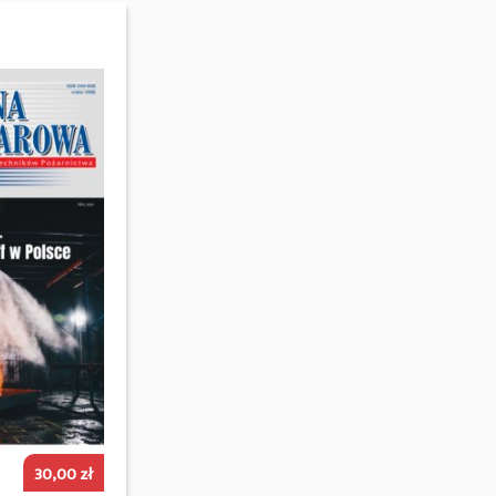
30,00
zł