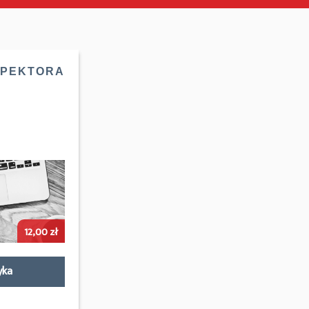
SPEKTORA
12,00
zł
yka