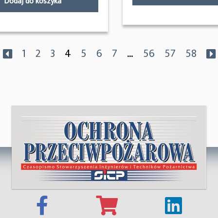
Dodaj do koszyka
1
2
3
4
5
6
7
…
56
57
58