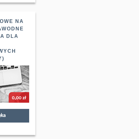
ŁOWE NA
ZAWODNE
IA DLA
WYCH
Y)
0,00
zł
yka