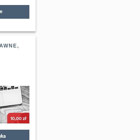
e
AWNE,
10,00
zł
yka