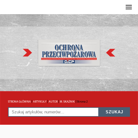
STRONA GŁÓWNA
|
ARTYKUŁY
|
AUTOR
|
M. SKAŹNIK
|
Strona 2
SZUKAJ