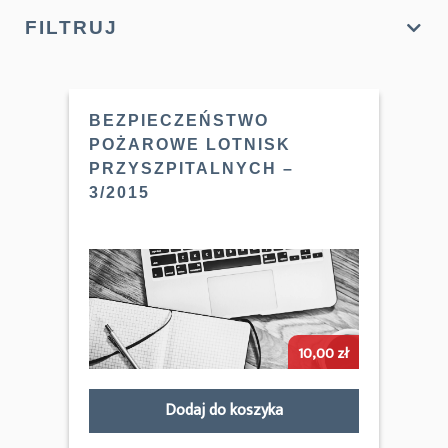
FILTRUJ
BEZPIECZEŃSTWO
POŻAROWE LOTNISK
PRZYSZPITALNYCH –
3/2015
10,00
zł
Dodaj do koszyka