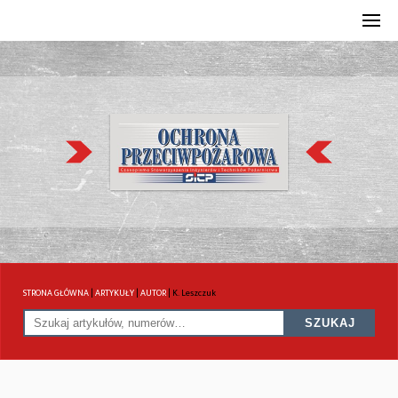
STRONA GŁÓWNA
|
ARTYKUŁY
|
AUTOR
|
K. Leszczuk
SZUKAJ