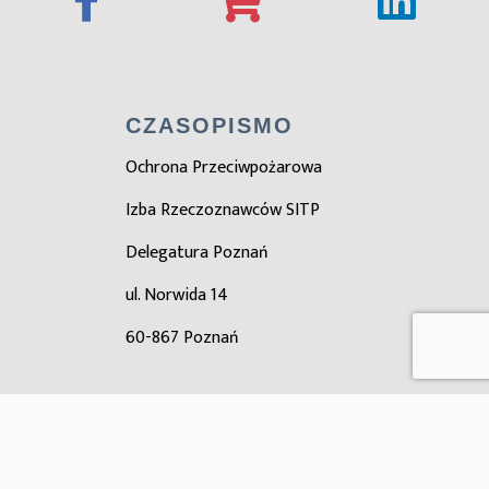
CZASOPISMO
Ochrona Przeciwpożarowa
Izba Rzeczoznawców SITP
Delegatura Poznań
ul. Norwida 14
60-867 Poznań
ZOBACZ TAKŻE
Zarząd główny SITP
Ośrodek certyfikacji SITP