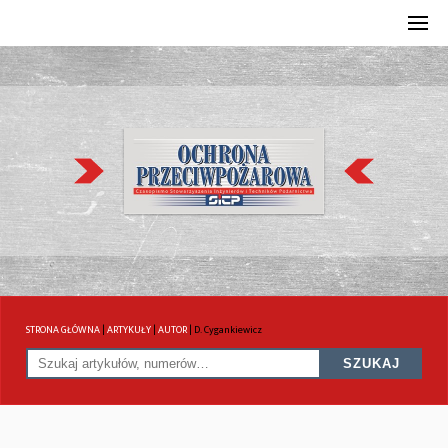
STRONA GŁÓWNA
|
ARTYKUŁY
|
AUTOR
|
D. Cygankiewicz
SZUKAJ